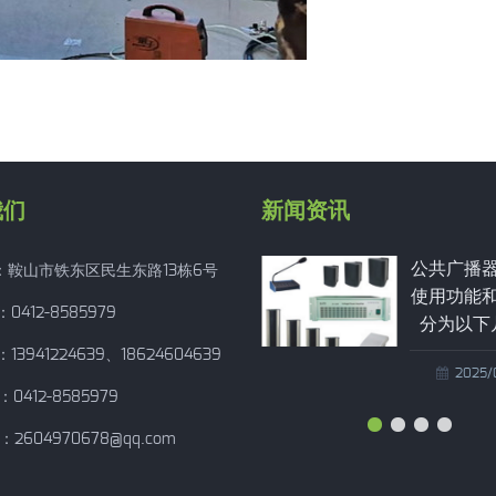
我们
新闻资讯
公共广播器材按照
：鞍山市铁东区民生东路13栋6号
使用功能和性质可
0412-8585979
分为以下几类！
13941224639、18624604639
2025/03/21
0412-8585979
：
2604970678@qq.com